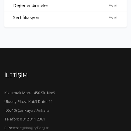
Değerlendirmeler
Evet
Sertifikasyon
Evet
İLETİŞİM
Kızılırmak Mah. 1450 Sk. No:9
Ulusoy Plaza Kat:3 Daire:11
(06510) Çankaya / Ankara
Telefon: 0 312 311 2361
E-Posta:
egitim@tyf.org.tr