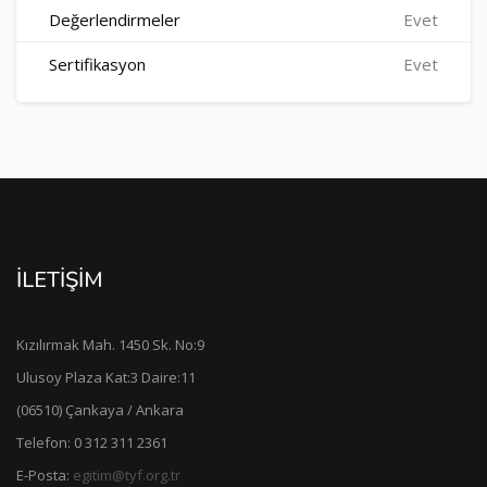
Değerlendirmeler
Evet
Sertifikasyon
Evet
İLETİŞİM
Kızılırmak Mah. 1450 Sk. No:9
Ulusoy Plaza Kat:3 Daire:11
(06510) Çankaya / Ankara
Telefon: 0 312 311 2361
E-Posta:
egitim@tyf.org.tr